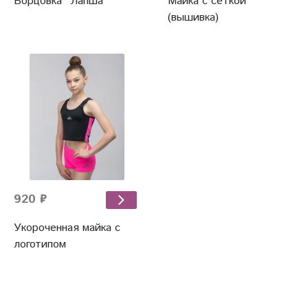
Борцовка "Лапша"
Майка с сеткой
(вышивка)
920 ₽
Укороченная майка с
логотипом