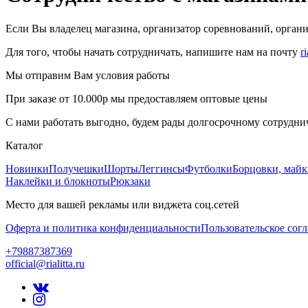
Если Вы владелец магазина, организатор соревнований, органи
Для того, чтобы начать сотрудничать, напишите нам на почту
r
Мы отправим Вам условия работы
При заказе от 10.000р мы предоставляем оптовые цены
С нами работать выгодно, будем рады долгосрочному сотруднич
Каталог
Новинки
Получешки
Шорты
Леггинсы
Футболки
Борцовки, май
Наклейки и блокноты
Рюкзаки
Место для вашей рекламы или виджета соц.сетей
Оферта и политика конфиденциальности
Пользовательское сог
+79887387369
official@rialitta.ru