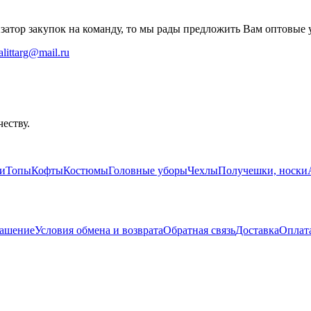
затор закупок на команду, то мы рады предложить Вам оптовые 
ialittarg@mail.ru
еству.
ки
Топы
Кофты
Костюмы
Головные уборы
Чехлы
Получешки, носки
лашение
Условия обмена и возврата
Обратная связь
Доставка
Оплат