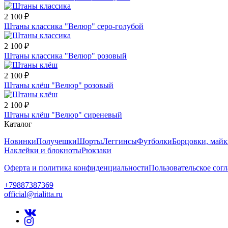
2 100 ₽
Штаны классика "Велюр" серо-голубой
2 100 ₽
Штаны классика "Велюр" розовый
2 100 ₽
Штаны клёш "Велюр" розовый
2 100 ₽
Штаны клёш "Велюр" сиреневый
Каталог
Новинки
Получешки
Шорты
Леггинсы
Футболки
Борцовки, май
Наклейки и блокноты
Рюкзаки
Оферта и политика конфиденциальности
Пользовательское сог
+79887387369
official@rialitta.ru