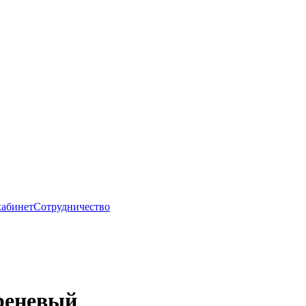
абинет
Сотрудничество
реневый