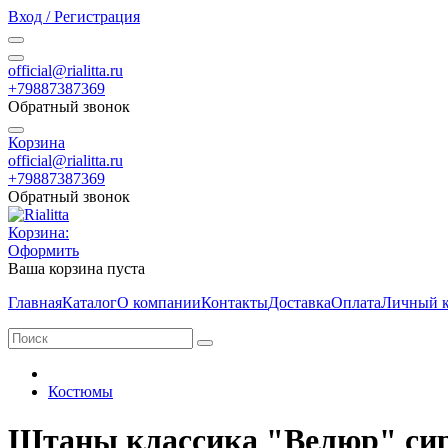
Вход / Регистрация
official@rialitta.ru
+79887387369
Обратный звонок
Корзина
official@rialitta.ru
+79887387369
Обратный звонок
Корзина:
Оформить
Ваша корзина пуста
Главная
Каталог
О компании
Контакты
Доставка
Оплата
Личный к
Костюмы
Штаны классика "Велюр" си