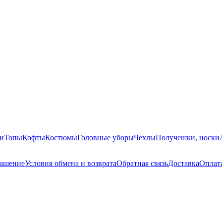
ки
Топы
Кофты
Костюмы
Головные уборы
Чехлы
Получешки, носки
лашение
Условия обмена и возврата
Обратная связь
Доставка
Оплат